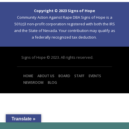
Copyright © 2023 Signs of Hope
Community Action Against Rape DBA Signs of Hope is a
501(c)3 non-profit corporation registered with both the IRS
and the State of Nevada. Your contribution may qualify as
a federally recognized tax deduction.
Signs of Hope © 2023. All rights reserved.
HOME
ABOUT US
BOARD
STAFF
EVENTS
NEWSROOM
BLOG
Translate »